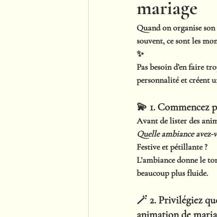
mariage
Quand on organise son m
souvent, ce sont 
les mo
✨
Pas besoin d’en faire trop
personnalité et créent 
💫 1. Commencez pa
Avant de lister des ani
Quelle ambiance avez-vou
Festive et pétillante ?
L’ambiance donne le ton 
beaucoup plus fluide.
🪄 2. Privilégiez q
animation de mari