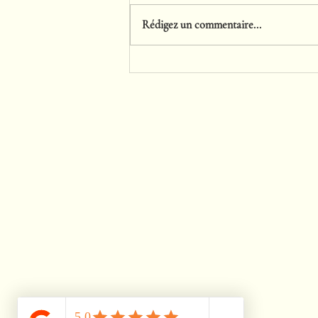
Rédigez un commentaire...
Pourquoi les cocktails low ABV
séduisent de plus en plus les
mariages en Normandie