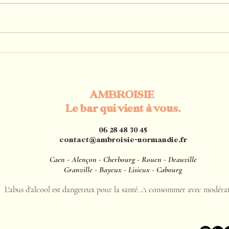
Une nouvelle carte de mocktails
Pourq
à découvrir sur vos évènements
d’hon
en Normandie chez Ambroisie
journ
Norm
bar m
AMBROISIE
Le bar qui vient à vous.
06 28 48 30 45
contact@ambroisie-normandie.fr
Caen - Alençon - Cherbourg - Rouen - Deauville
Granville - Bayeux - Lisieux - Cabourg
L'abus d'alcool est dangereux pour la santé. A consommer avec modérat