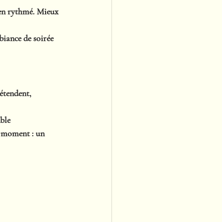
ien rythmé. Mieux 
biance de soirée 
détendent, 
ble 
e moment : un 