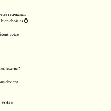
ités retiennent 
, bien choisies 💍
lètent votre 
et feutrée ? 
ons devient 
 votre 