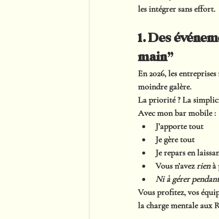
les intégrer sans effort.
1. Des événeme
main”
En 2026, les entreprises 
moindre galère.
La priorité ? 
La simplici
Avec mon bar mobile :
J’apporte tout
Je gère tout
Je repars en laissa
Vous n’avez 
rien
 à
Ni à gérer pendan
Vous profitez, vos équi
la charge mentale aux R