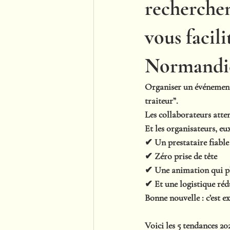
recherchen
vous facil
Normandi
Organiser un événement d
traiteur”.
Les collaborateurs atte
Et les organisateurs, eu
✔ Un prestataire fiable
✔ Zéro prise de tête
✔ Une animation qui p
✔ Et une logistique ré
Bonne nouvelle : c’est e
Voici les 
5 tendances 20