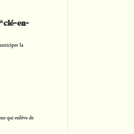
 “clé-en-
anticiper la 
ome
 qui enlève de 