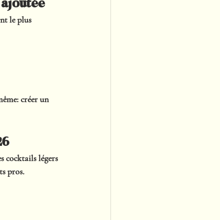
 ajoutée
nt le plus 
 même: 
créer un 
26
s cocktails légers 
ts pros.