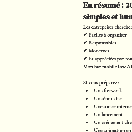
En résumé : 20
simples et hu
Les entreprises cherche
✔ Faciles à organiser
✔ Responsables
✔ Modernes
✔ Et appréciées par tou
Mon bar mobile low ABV
Si vous préparez :
Un afterwork
Un séminaire
Une soirée interne
Un lancement
Un événement clie
Une animation en 