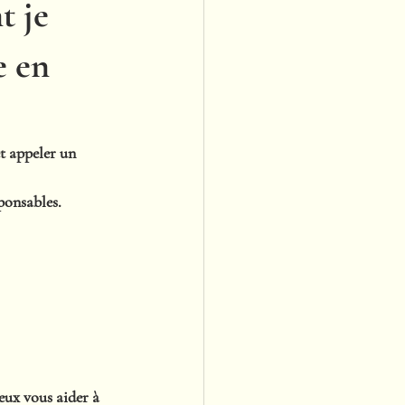
t je
e en
t appeler un 
ponsables. 
eux vous aider à 