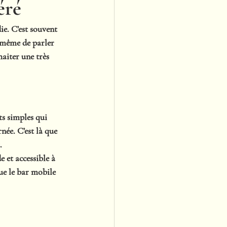
éré
e. C’est souvent 
t même de parler 
aiter 
une très 
s simples qui 
ée. C’est là que 
.
 et accessible à 
que le bar mobile 