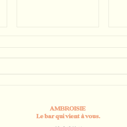
Une nouvelle carte de mocktails
Pourq
à découvrir sur vos évènements
d’hon
en Normandie chez Ambroisie
journ
Norm
bar m
AMBROISIE
Le bar qui vient à vous.