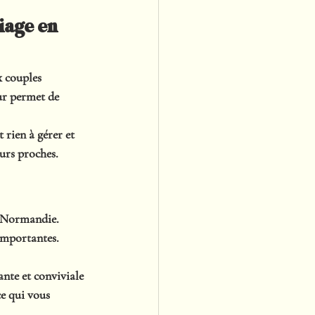
iage en 
 couples 
ur permet de 
t rien à gérer et 
eurs proches.
n Normandie. 
 importantes.
nte et conviviale 
e qui vous 