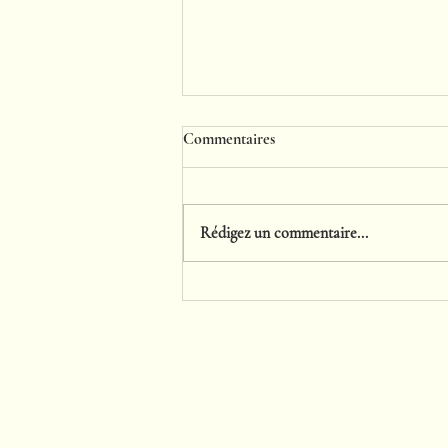
Commentaires
Rédigez un commentaire...
Pourquoi les cocktails low ABV
séduisent de plus en plus les
mariages en Normandie